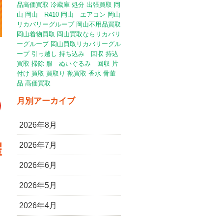
品高価買取
冷蔵庫
処分
出張買取
岡
山
岡山 R410
岡山 エアコン
岡山
リカバリーグループ
岡山不用品買取
岡山着物買取
岡山買取ならリカバリ
ーグループ
岡山買取リカバリーグル
ープ
引っ越し
持ち込み 回収
持込
買取
掃除
服 ぬいぐるみ 回収
片
付け
買取
買取り
靴買取
香水
骨董
品
高価買取
月別アーカイブ
2026年8月
2026年7月
2026年6月
2026年5月
2026年4月