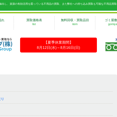
へ輸出し、資源の有効活用を図っている不用品の買取、また弊社への持ち込み買取も可能な不用品買取
流れ
買取価格表
無料回収・買取品目
ゴミ屋
list
item
gomiya
【夏季休業期間】
8月12日(水)～8月16日(日)
り
取り