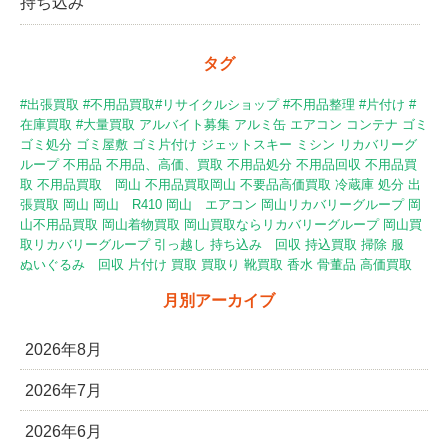
持ち込み
タグ
#出張買取 #不用品買取#リサイクルショップ #不用品整理 #片付け
#
在庫買取
#大量買取
アルバイト募集
アルミ缶
エアコン
コンテナ
ゴミ
ゴミ処分
ゴミ屋敷
ゴミ片付け
ジェットスキー
ミシン
リカバリーグ
ループ
不用品
不用品、高価、買取
不用品処分
不用品回収
不用品買
取
不用品買取 岡山
不用品買取岡山
不要品高価買取
冷蔵庫
処分
出
張買取
岡山
岡山 R410
岡山 エアコン
岡山リカバリーグループ
岡
山不用品買取
岡山着物買取
岡山買取ならリカバリーグループ
岡山買
取リカバリーグループ
引っ越し
持ち込み 回収
持込買取
掃除
服
ぬいぐるみ 回収
片付け
買取
買取り
靴買取
香水
骨董品
高価買取
月別アーカイブ
2026年8月
2026年7月
2026年6月