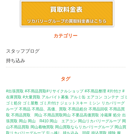
カテゴリー
スタッフブログ
持ち込み
タグ
#出張買取 #不用品買取#リサイクルショップ #不用品整理 #片付け
#
在庫買取
#大量買取
アルバイト募集
アルミ缶
エアコン
コンテナ
ゴミ
ゴミ処分
ゴミ屋敷
ゴミ片付け
ジェットスキー
ミシン
リカバリーグ
ループ
不用品
不用品、高価、買取
不用品処分
不用品回収
不用品買
取
不用品買取 岡山
不用品買取岡山
不要品高価買取
冷蔵庫
処分
出
張買取
岡山
岡山 R410
岡山 エアコン
岡山リカバリーグループ
岡
山不用品買取
岡山着物買取
岡山買取ならリカバリーグループ
岡山買
取リカバリーグループ
引っ越し
持ち込み 回収
持込買取
掃除
服