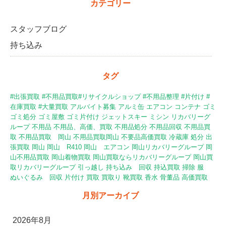
カテゴリー
スタッフブログ
持ち込み
タグ
#出張買取 #不用品買取#リサイクルショップ #不用品整理 #片付け
#
在庫買取
#大量買取
アルバイト募集
アルミ缶
エアコン
コンテナ
ゴミ
ゴミ処分
ゴミ屋敷
ゴミ片付け
ジェットスキー
ミシン
リカバリーグ
ループ
不用品
不用品、高価、買取
不用品処分
不用品回収
不用品買
取
不用品買取 岡山
不用品買取岡山
不要品高価買取
冷蔵庫
処分
出
張買取
岡山
岡山 R410
岡山 エアコン
岡山リカバリーグループ
岡
山不用品買取
岡山着物買取
岡山買取ならリカバリーグループ
岡山買
取リカバリーグループ
引っ越し
持ち込み 回収
持込買取
掃除
服
ぬいぐるみ 回収
片付け
買取
買取り
靴買取
香水
骨董品
高価買取
月別アーカイブ
2026年8月