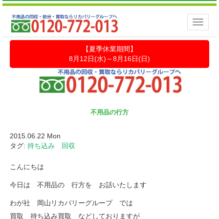
Toggle
naviga
【夏季休業期間】
8月12日(水)～8月16日(日)
不用品の行方
2015.06.22 Mon
タグ:
持ち込み 回収
こんにちは
今日は 不用品の 行方を お話いたします
わが社 岡山リカバリーグループ では
買取 持ち込み買取 などしておりますが