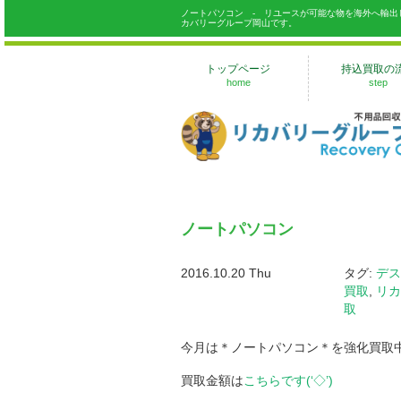
ノートパソコン - リユースが可能な物を海外へ輸
カバリーグループ岡山です。
トップページ
持込買取の
home
step
ノートパソコン
2016.10.20 Thu
タグ:
デス
買取
,
リカ
取
今月は＊ノートパソコン＊を強化買取
買取金額は
こちらです(‘◇’)ゞ