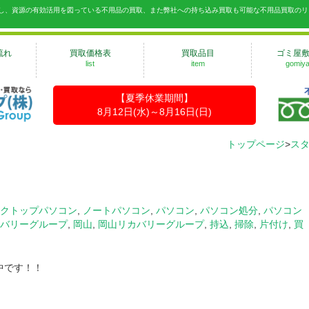
出し、資源の有効活用を図っている不用品の買取、また弊社への持ち込み買取も可能な不用品買取のリ
流れ
買取価格表
買取品目
ゴミ屋
list
item
gomiya
【夏季休業期間】
8月12日(水)～8月16日(日)
トップページ
>
ス
クトップパソコン
,
ノートパソコン
,
パソコン
,
パソコン処分
,
パソコン
バリーグループ
,
岡山
,
岡山リカバリーグループ
,
持込
,
掃除
,
片付け
,
買
中です！！