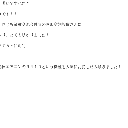
いですね(*_*;
うです！！
、同じ異業種交流会仲間の岡田空調設備さんに
さり、とても助かりました！
ぅ～(;´Д｀)
先日エアコンのＲ４１０という機種を大量にお持ち込み頂きました！