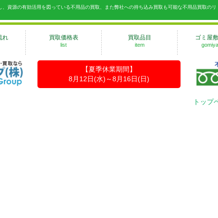
出し、資源の有効活用を図っている不用品の買取、また弊社への持ち込み買取も可能な不用品買取のリ
流れ
買取価格表
買取品目
ゴミ屋
list
item
gomiya
【夏季休業期間】
8月12日(水)～8月16日(日)
トップ