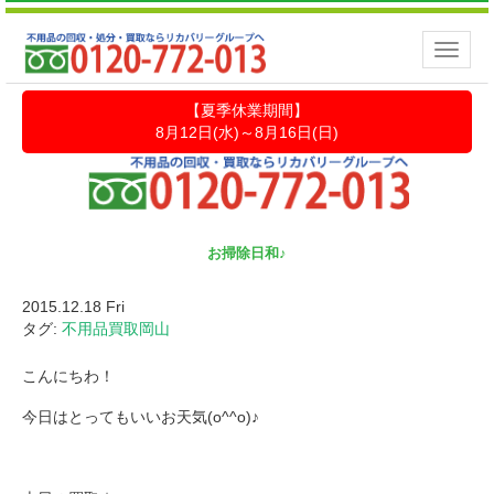
Toggle
naviga
【夏季休業期間】
8月12日(水)～8月16日(日)
お掃除日和♪
2015.12.18 Fri
タグ:
不用品買取岡山
こんにちわ！
今日はとってもいいお天気(o^^o)♪