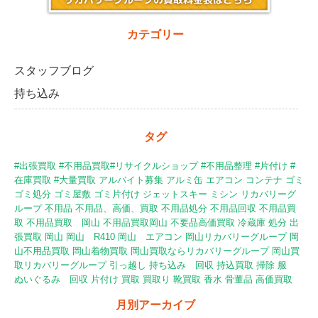
カテゴリー
スタッフブログ
持ち込み
タグ
#出張買取 #不用品買取#リサイクルショップ #不用品整理 #片付け
#
在庫買取
#大量買取
アルバイト募集
アルミ缶
エアコン
コンテナ
ゴミ
ゴミ処分
ゴミ屋敷
ゴミ片付け
ジェットスキー
ミシン
リカバリーグ
ループ
不用品
不用品、高価、買取
不用品処分
不用品回収
不用品買
取
不用品買取 岡山
不用品買取岡山
不要品高価買取
冷蔵庫
処分
出
張買取
岡山
岡山 R410
岡山 エアコン
岡山リカバリーグループ
岡
山不用品買取
岡山着物買取
岡山買取ならリカバリーグループ
岡山買
取リカバリーグループ
引っ越し
持ち込み 回収
持込買取
掃除
服
ぬいぐるみ 回収
片付け
買取
買取り
靴買取
香水
骨董品
高価買取
月別アーカイブ