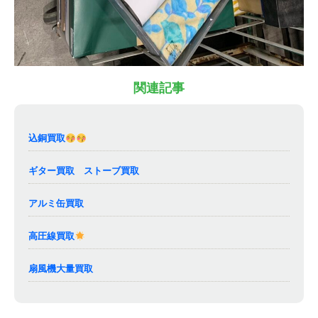
関連記事
込銅買取
ギター買取 ストーブ買取
アルミ缶買取
高圧線買取
扇風機大量買取