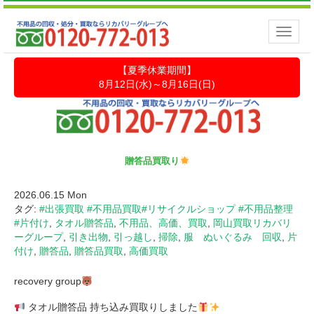
Toggle
naviga
【夏季休業期間】
8月12日(水)～8月16日(日)
贈答品買取り
2026.06.15 Mon
タグ:
#出張買取 #不用品買取#リサイクルショップ #不用品整理
#片付け
,
タオル贈答品
,
不用品、高価、買取
,
岡山買取リカバリ
ーグループ
,
引き出物
,
引っ越し
,
掃除
,
服 ぬいぐるみ 回収
,
片
付け
,
贈答品
,
贈答品買取
,
高価買取
recovery group
タオル贈答品 持ち込み買取りしました