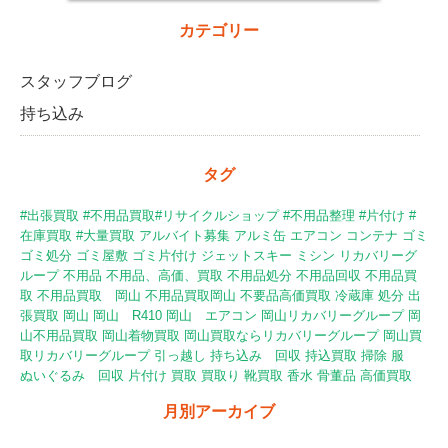
カテゴリー
スタッフブログ
持ち込み
タグ
#出張買取 #不用品買取#リサイクルショップ #不用品整理 #片付け
#
在庫買取
#大量買取
アルバイト募集
アルミ缶
エアコン
コンテナ
ゴミ
ゴミ処分
ゴミ屋敷
ゴミ片付け
ジェットスキー
ミシン
リカバリーグ
ループ
不用品
不用品、高価、買取
不用品処分
不用品回収
不用品買
取
不用品買取 岡山
不用品買取岡山
不要品高価買取
冷蔵庫
処分
出
張買取
岡山
岡山 R410
岡山 エアコン
岡山リカバリーグループ
岡
山不用品買取
岡山着物買取
岡山買取ならリカバリーグループ
岡山買
取リカバリーグループ
引っ越し
持ち込み 回収
持込買取
掃除
服
ぬいぐるみ 回収
片付け
買取
買取り
靴買取
香水
骨董品
高価買取
月別アーカイブ