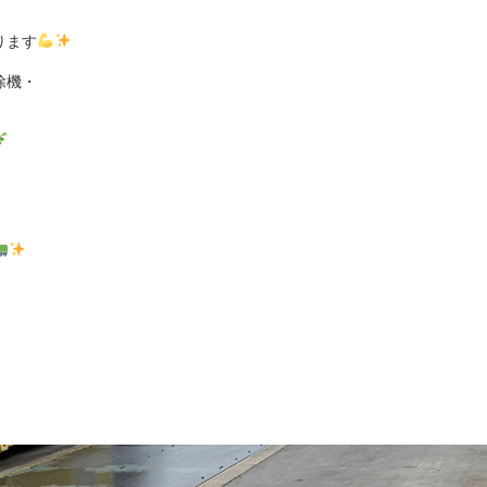
ります
除機・