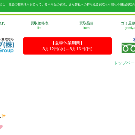
出し、資源の有効活用を図っている不用品の買取、また弊社への持ち込み買取も可能な不用品買取
流れ
買取価格表
買取品目
ゴミ屋
list
item
gomiya
【夏季休業期間】
8月12日(水)～8月16日(日)
トップペー